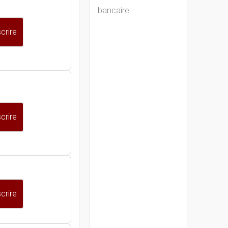
bancaire
crire
crire
crire