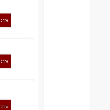
crire
crire
crire