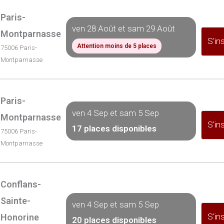
Paris-
ven 28 Août et sam 29 Août
Montparnasse
S'ins
Attention moins de 5 places
75006 Paris-
Montparnasse
Paris-
ven 4 Sep et sam 5 Sep
Montparnasse
S'ins
17 places disponibles
75006 Paris-
Montparnasse
Conflans-
Sainte-
ven 4 Sep et sam 5 Sep
S'ins
Honorine
20 places disponibles