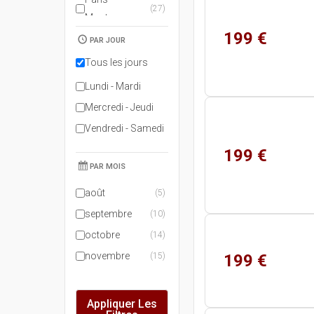
(27)
Montparnasse
199 €
Poissy
(5)
PAR JOUR
Tous les jours
Lundi - Mardi
Mercredi - Jeudi
Vendredi - Samedi
199 €
PAR MOIS
août
(5)
septembre
(10)
octobre
(14)
novembre
(15)
199 €
Appliquer Les