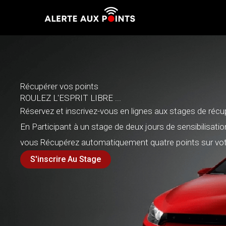
Aller
au
contenu
Récupérer vos points
ROULEZ L'ESPRIT LIBRE ...
Réservez et inscrivez-vous en lignes aux stages de récu
En Participant à un stage de deux jours de sensibilisation
vous Récupérez automatiquement quatre points sur vot
S'inscrire Au Stage