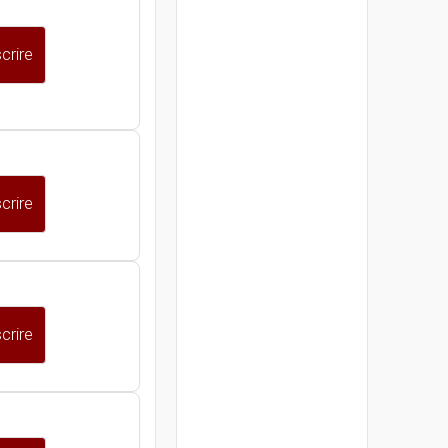
crire
crire
crire