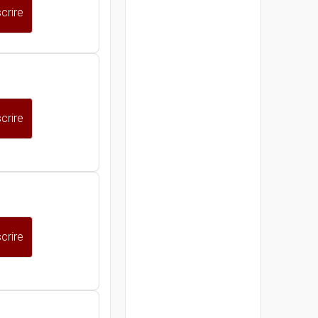
crire
crire
crire