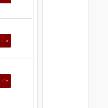
crire
crire