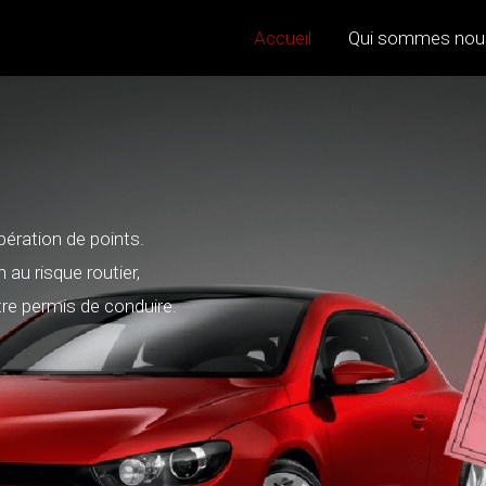
Accueil
Qui sommes nou
pération de points.
 au risque routier,
re permis de conduire.