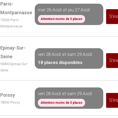
Paris-
mer 26 Août et jeu 27 Août
Montparnasse
S'ins
Attention moins de 5 places
75006 Paris-
Montparnasse
Epinay-Sur-
ven 28 Août et sam 29 Août
Seine
S'ins
18 places disponibles
93800 Epinay-Sur-
Seine
ven 28 Août et sam 29 Août
Poissy
S'ins
78300 Poissy
Attention moins de 5 places