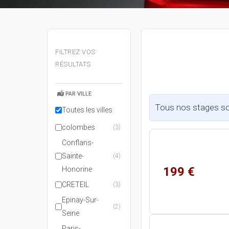
FILTREZ VOS
RÉSULTATS
PAR VILLE
Tous nos stages son
Toutes les villes
colombes
(3)
Conflans-
Sainte-
(4)
199 €
Honorine
CRETEIL
(3)
Epinay-Sur-
(2)
Seine
Paris-