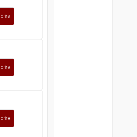
crire
crire
crire